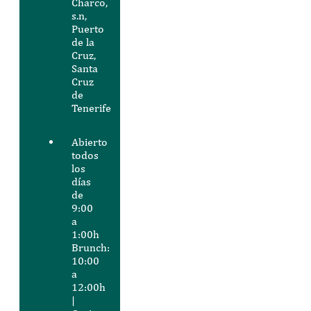
Charco,
s.n,
Puerto
de la
Cruz,
Santa
Cruz
de
Tenerife
Abierto
todos
los
días
de
9:00
a
1:00h
Brunch:
10:00
a
12:00h
|