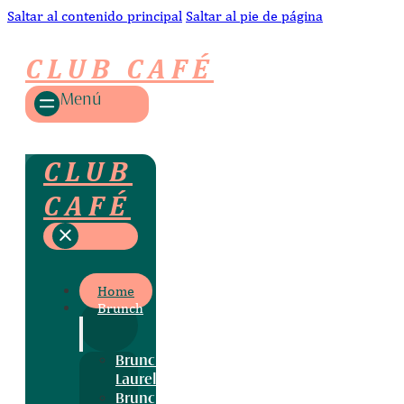
Saltar al contenido principal
Saltar al pie de página
CLUB CAFÉ
Menú
CLUB
CAFÉ
Home
Brunch
Brunch
Laurel
Brunch