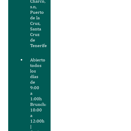
Charco,
s.n,
Puerto
de la
Cruz,
Santa
Cruz
de
Tenerife
Abierto
todos
los
días
de
9:00
a
1:00h
Brunch:
10:00
a
12:00h
|