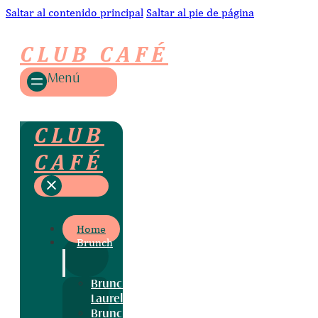
Saltar al contenido principal
Saltar al pie de página
CLUB CAFÉ
Menú
CLUB
CAFÉ
Home
Brunch
Brunch
Laurel
Brunch