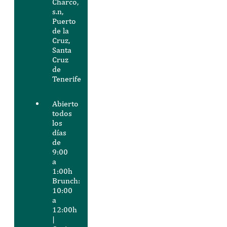
Charco,
s.n,
Puerto
de la
Cruz,
Santa
Cruz
de
Tenerife
Abierto
todos
los
días
de
9:00
a
1:00h
Brunch:
10:00
a
12:00h
|