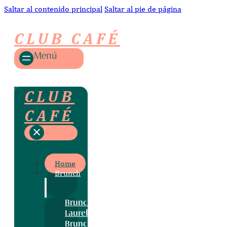
Saltar al contenido principal
Saltar al pie de página
CLUB CAFÉ
Menú
CLUB
CAFÉ
Home
Brunch
Brunch
Laurel
Brunch