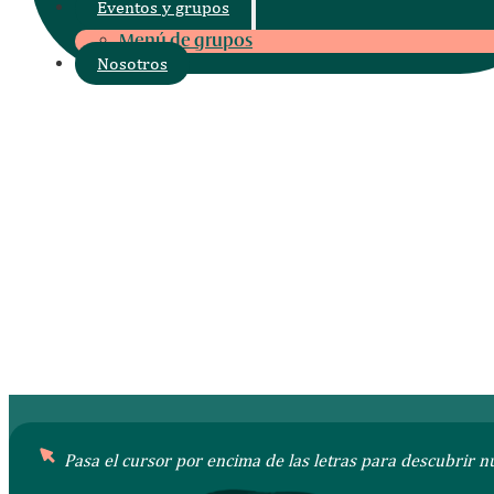
Eventos y grupos
Menú de grupos
Nosotros
Reservar mesa
Reservar Brunch
Pl. del Charco, s.n, Puerto de la Cruz, Santa Cruz de
Tenerife
Abierto todos los días de 9:00 a 1:00h Brunch: 10:00
12:00h | Cocina: 9:00 a 24:00h
+34 922 92 71 09
Reservar mesa
Reservar Brunch
Pasa el cursor por encima de las letras para descubrir n