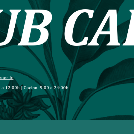
U
B
C
A
enerife
 a 12:00h | Cocina: 9:00 a 24:00h