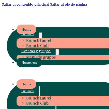
Saltar al contenido principal
Saltar al pie de página
CLUB CAFÉ
Home
Brunch
Brunch Laurel
Brunch Club
Eventos y grupos
Menú de grupos
Nosotros
CLUB CAFÉ
Home
Brunch
Brunch Laurel
Brunch Club