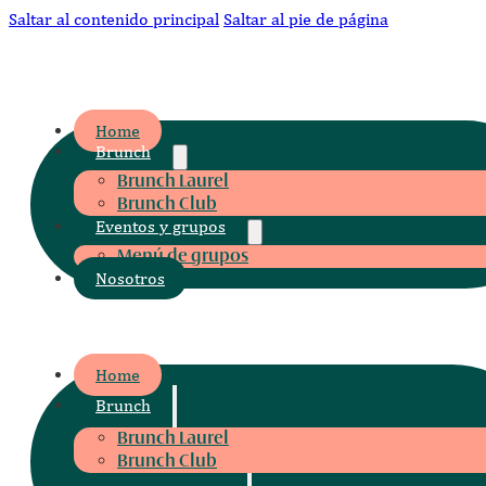
Saltar al contenido principal
Saltar al pie de página
CLUB CAFÉ
Home
Brunch
Brunch Laurel
Brunch Club
Eventos y grupos
Menú de grupos
Nosotros
CLUB CAFÉ
Home
Brunch
Brunch Laurel
Brunch Club