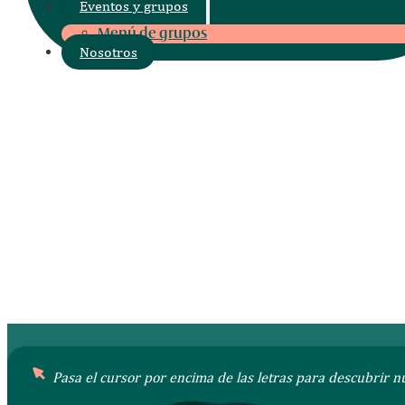
Eventos y grupos
Menú de grupos
Nosotros
Reservar mesa
Reservar Brunch
Pl. del Charco, s.n, Puerto de la Cruz, Santa Cruz de
Tenerife
Abierto todos los días de 9:00 a 1:00h Brunch: 10:00
12:00h | Cocina: 9:00 a 24:00h
+34 922 92 71 09
Reservar mesa
Reservar Brunch
Pasa el cursor por encima de las letras para descubrir n