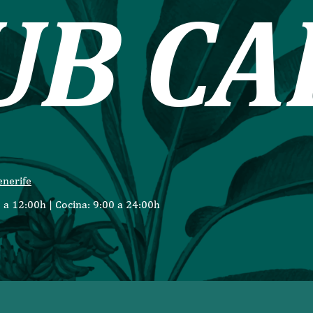
U
B
C
A
enerife
 a 12:00h | Cocina: 9:00 a 24:00h