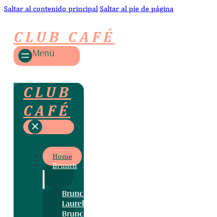
Saltar al contenido principal
Saltar al pie de página
CLUB CAFÉ
Menú
CLUB
CAFÉ
Home
Brunch
Brunch
Laurel
Brunch