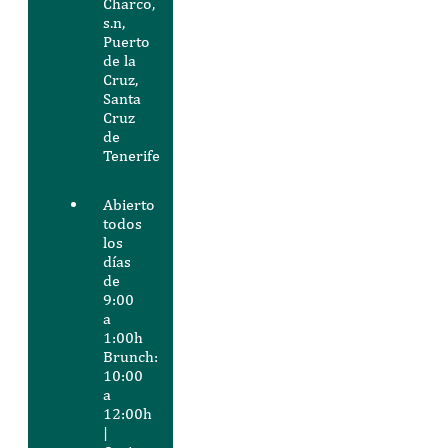
Charco,
s.n,
Puerto
de la
Cruz,
Santa
Cruz
de
Tenerife
Abierto
todos
los
días
de
9:00
a
1:00h
Brunch:
10:00
a
12:00h
|