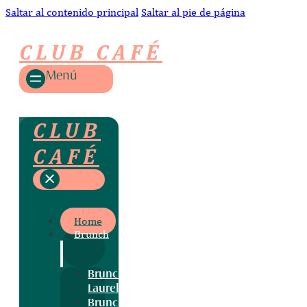
Saltar al contenido principal
Saltar al pie de página
CLUB CAFÉ
Menú
CLUB
CAFÉ
Home
Brunch
Brunch
Laurel
Brunch