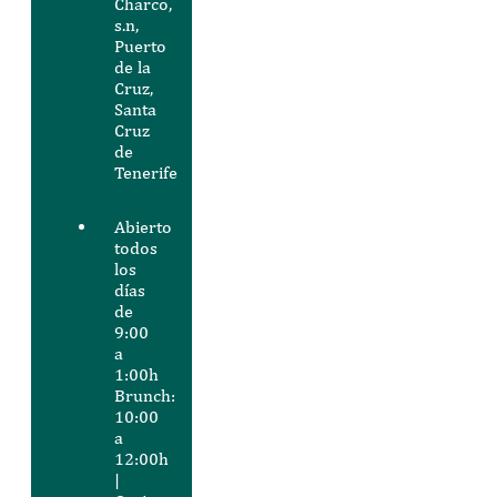
Charco,
s.n,
Puerto
de la
Cruz,
Santa
Cruz
de
Tenerife
Abierto
todos
los
días
de
9:00
a
1:00h
Brunch:
10:00
a
12:00h
|