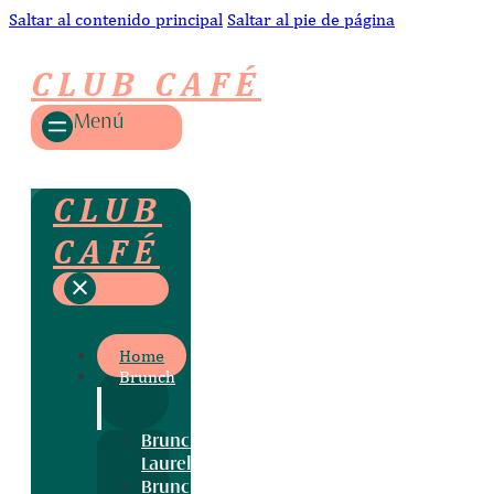
Saltar al contenido principal
Saltar al pie de página
CLUB CAFÉ
Menú
CLUB
CAFÉ
Home
Brunch
Brunch
Laurel
Brunch