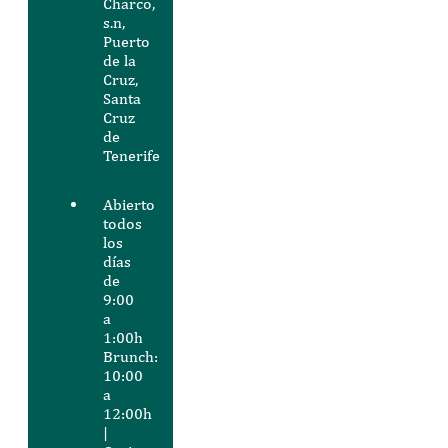
Charco,
s.n,
Puerto
de la
Cruz,
Santa
Cruz
de
Tenerife
Abierto
todos
los
días
de
9:00
a
1:00h
Brunch:
10:00
a
12:00h
|