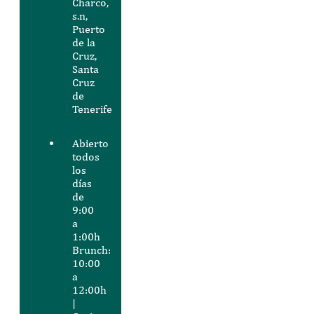
Charco,
s.n,
Puerto
de la
Cruz,
Santa
Cruz
de
Tenerife
Abierto
todos
los
días
de
9:00
a
1:00h
Brunch:
10:00
a
12:00h
|