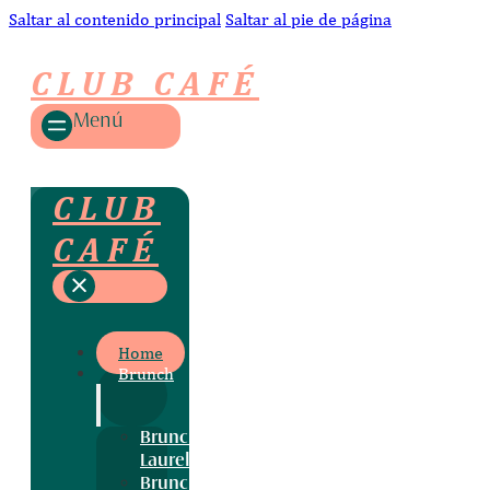
Saltar al contenido principal
Saltar al pie de página
CLUB CAFÉ
Menú
CLUB
CAFÉ
Home
Brunch
Brunch
Laurel
Brunch