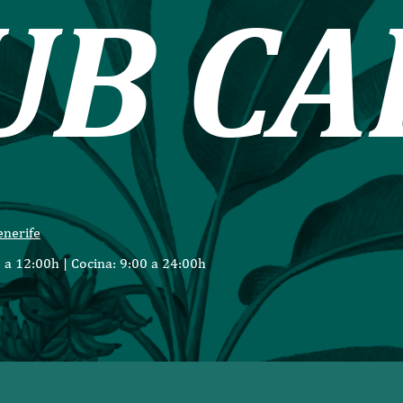
U
B
C
A
enerife
 a 12:00h | Cocina: 9:00 a 24:00h