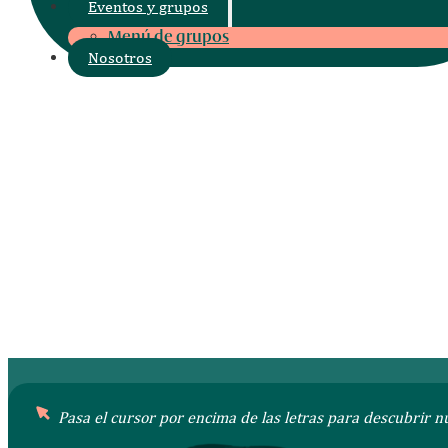
Eventos y grupos
Menú de grupos
Nosotros
Reservar mesa
Reservar Brunch
Pl. del Charco, s.n, Puerto de la Cruz, Santa Cruz de
Tenerife
Abierto todos los días de 9:00 a 1:00h Brunch: 10:00
12:00h | Cocina: 9:00 a 24:00h
+34 922 92 71 09
Reservar mesa
Reservar Brunch
Pasa el cursor por encima de las letras para descubrir n