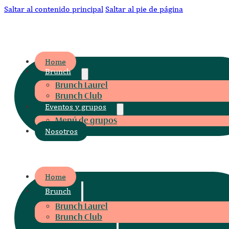
Saltar al contenido principal
Saltar al pie de página
CLUB CAFÉ
Home
Brunch
Brunch Laurel
Brunch Club
Eventos y grupos
Menú de grupos
Nosotros
CLUB CAFÉ
Home
Brunch
Brunch Laurel
Brunch Club