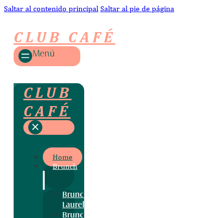
Saltar al contenido principal
Saltar al pie de página
CLUB CAFÉ
Menú
CLUB
CAFÉ
Home
Brunch
Brunch
Laurel
Brunch