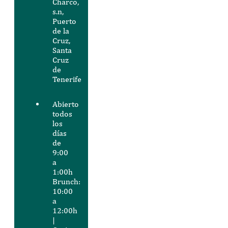
Charco,
s.n,
Puerto
de la
Cruz,
Santa
Cruz
de
Tenerife
Abierto
todos
los
días
de
9:00
a
1:00h
Brunch:
10:00
a
12:00h
|