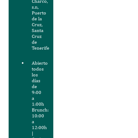
Charco,
s.n,
Puerto
de la
Cruz,
Santa
Cruz
de
Tenerife
Abierto
todos
los
días
de
9:00
a
1:00h
Brunch:
10:00
a
12:00h
|