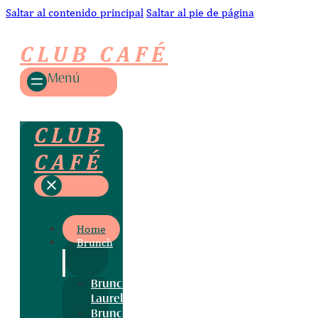
Saltar al contenido principal
Saltar al pie de página
CLUB CAFÉ
Menú
CLUB
CAFÉ
Home
Brunch
Brunch
Laurel
Brunch