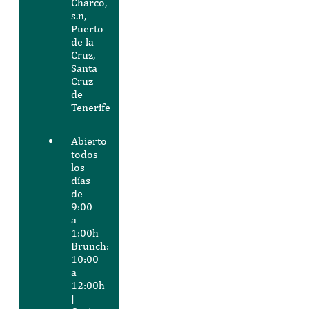
Charco,
s.n,
Puerto
de la
Cruz,
Santa
Cruz
de
Tenerife
Abierto
todos
los
días
de
9:00
a
1:00h
Brunch:
10:00
a
12:00h
|