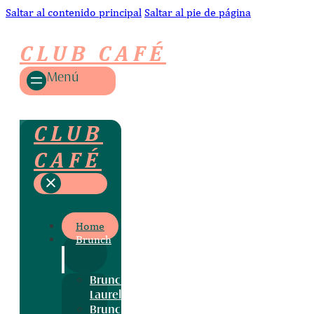
Saltar al contenido principal
Saltar al pie de página
CLUB CAFÉ
Menú
CLUB
CAFÉ
Home
Brunch
Brunch
Laurel
Brunch